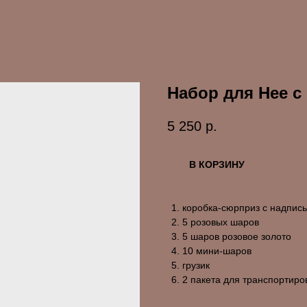
Набор для Нее с
5 250
р.
В КОРЗИНУ
коробка-сюрприз с надпис
5 розовых шаров
5 шаров розовое золото
10 мини-шаров
грузик
2 пакета для транспортиро