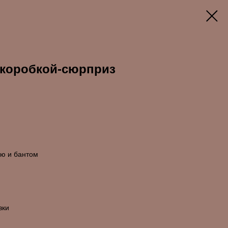
 коробкой-сюрприз
ью и бантом
вки