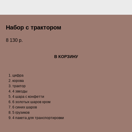
Набор с трактором
8 130
р.
В КОРЗИНУ
цифра
корова
трактор
4 звезды
4 шара с конфетти
6 золотых шаров хром
6 синих шаров
5 грузиков
4 пакета для транспортировки