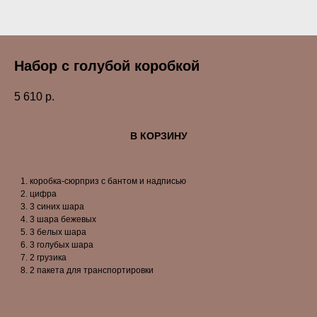
Набор с голубой коробкой
5 610
р.
В КОРЗИНУ
коробка-сюрприз с бантом и надписью
цифра
3 синих шара
3 шара бежевых
3 белых шара
3 голубых шара
2 грузика
2 пакета для транспортировки