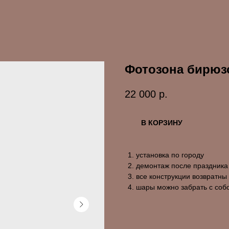
Фотозона бирюз
22 000
р.
В КОРЗИНУ
установка по городу
демонтаж после праздника
все конструкции возвратны
шары можно забрать с соб