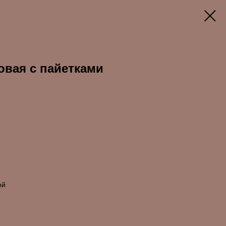
овая с пайетками
ой