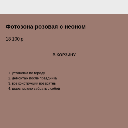
Фотозона розовая с неоном
18 100
р.
В КОРЗИНУ
установка по городу
демонтаж после праздника
все конструкции возвратны
шары можно забрать с собой