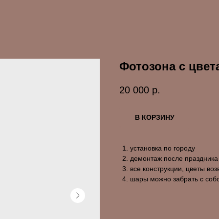
Фотозона с цвет
20 000
р.
В КОРЗИНУ
установка по городу
демонтаж после праздника
все конструкции, цветы во
шары можно забрать с соб