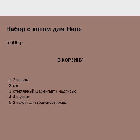
Набор с котом для Него
5 600
р.
В КОРЗИНУ
2 цифры
кот
стеклянный шар-гигант с надписью
4 грузика
2 пакета для транспортировки