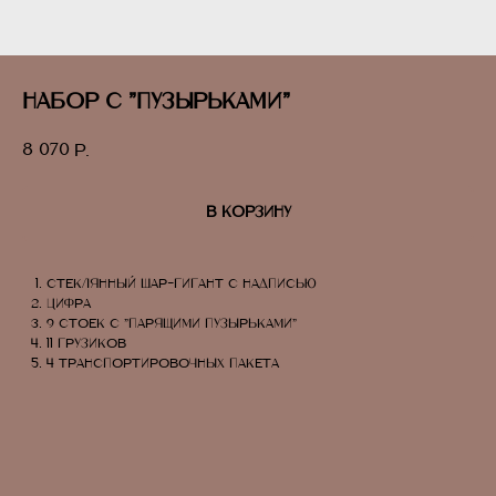
Набор с "пузырьками"
8 070
р.
В КОРЗИНУ
стеклянный шар-гигант с надписью
цифра
9 стоек с "парящими пузырьками"
11 грузиков
4 транспортировочных пакета