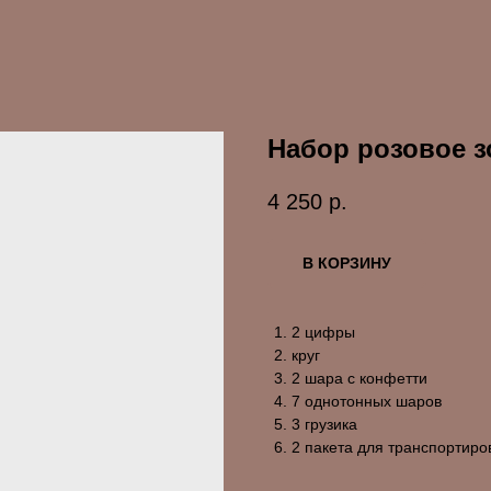
Набор розовое з
4 250
р.
В КОРЗИНУ
2 цифры
круг
2 шара с конфетти
7 однотонных шаров
3 грузика
2 пакета для транспортиро