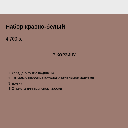
Набор красно-белый
4 700
р.
В КОРЗИНУ
сердце гигант с надписью
10 белых шаров на потолок с атласными лентами
грузик
2 пакета для транспортировки