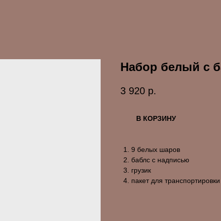
Набор белый с 
3 920
р.
В КОРЗИНУ
9 белых шаров
баблс с надписью
грузик
пакет для транспортировки